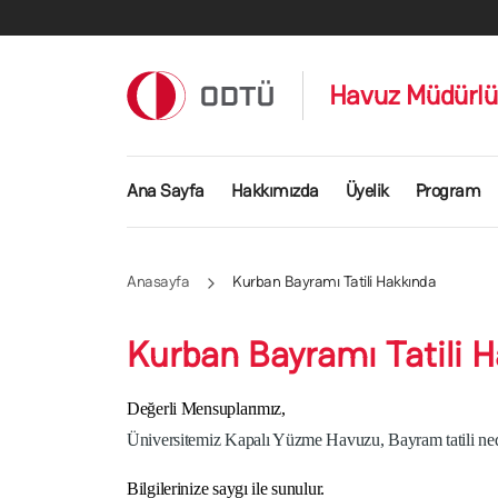
Ana içeriğe atla
Havuz Müdürl
Ana gezinti menüsü
Ana Sayfa
Hakkımızda
Üyelik
Program
Anasayfa
Kurban Bayramı Tatili Hakkında
Kurban Bayramı Tatili 
Değerli Mensuplarımız,
Üniversitemiz Kapalı Yüzme Havuzu, Bayram tatili neden
Bilgilerinize saygı ile sunulur.