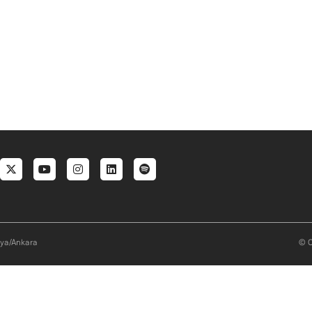
al menu
aya/Ankara
© O